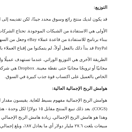
التوزيع:
قد يكون لديك منتج رائع وسوق محدد جيدًا، لكن تقديمه إلى 
PayPal قد بدأ ذلك بالفعل أولاً، لم يتمكنوا من إقناع العملاء بالتبديل، وانتهى الأمر بالحصول على PayPal مقابل ١.٥ مليار دولار.
الخاص بالعميل على اكتساب قوة جذب كبيرة في السوق.
هوامش الربح الإجمالية العالية:
مبيعات بلغت ٢٧.٦ مليار دولار أي ما يعادل ٨٧٪، وبلغ إجمالي دخل Google ٥٤.٦ مليار دولار من مبيعات ٨٩.٧ مليار دولار أي ما يعادل ٦١٪.