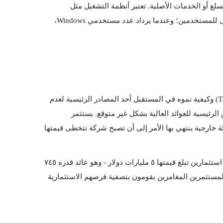
أخيرًا، عندما تتوسع الشبكة في الشبكة الغير مباشرة، تشجع الزيادات في الاستخدام على استهلاك السلع التكميلية مما يزيد من قيمة السلع أو الخدمات الأصلية. تعتبر أنظمة التشغيل مثل 
Microsoft Windows بمثابة شبكات غير مباشرة. عندما يزداد عدد مطوري التطبيقات لنظام التشغيل Windows، تزداد قوة نظام التشغيل للمستخدمين؛ وعندما يزداد عدد مستخدمي Windows، 
إذا كنت ترغب في بناء منتج ضخم، فعليك التخلص من الأفكار التي تخدم الأسواق الصغيرة. يعد توقع إجمالي السوق القابل للعنونة (TAM) وكيفية نموه في المستقبل أحد المصادر الرئيسية لعدم 
اليقين في التوسع، ولكن التنبؤ به بشكل صحيح والاستثمار وفقًا لذلك عندما لا يزال الآخرون مترددين بسبب الخوف هو أيضًا أحد الفرص الرئيسية للعوائد العالية بشكل غير متوقع. يستثمر 
المستثمرون في الشركات الناشئة لمضاعفة أموالهم ثلاث مرات خلال فترة زمنية تتراوح من ٧ إلى ١٠ سنوات، وأيضاً لإيجاد شركة ناشئة خارجية ينتهي بها الأمر إلى أن تصبح شركة تتخطى قيمتها 
عندما استثمرت Benchmark Capital مبلغ ٦.٧ مليون دولار في eBay في عام ١٩٩٧، كانت العوائد التي تمتعوا بها بعد أقل من عامين من استثمارين تبلغ قيمتها ٥ مليارات دولار - وهو عائد قدره ٧٤٥ 
مرة. بالنظر إلى هذه الرغبة من أصحاب رؤوس الأموال المغامرة (VCs) وبعد رؤية أن هذه العوائد تبدو في المقدمة واقعية، فإن معظم المستثمرين المغامرين يقومون بتصفية فرصهم الاستثمارية 