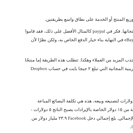
زيع المنتج أو الخدمة على نطاق واسع بطريقتين.
الأولى هي الاستفادة من الشبكات الموجودة. تحتاج الشركات الناشئة إلى إيجاد طرق مبتكرة للاستفادة من الشبكات الحالية لتوزيع منتجاتها. فكر في paypal كالمثال الأفضل على ذلك، فقد قاموا 
ببناء برنامج للاستفادة من قاعدة عملاء eBay وجعل من السهل جدًا على عملاء eBay اختيار خيار "الدفع باستخدام PayPal". جرب موقع eBay في النهاية بناء خيار الدفع الخاص به، ولكن نظرًا لأن 
الطريقة الأخرى هي التوزيع الوراثي. عندما تستهدف عميلًا واحدًا، سيؤثر العميل على المزيد من العملاء. وسيساعد كل عميل جديد في جذب المزيد من العملاء وهكذا. تتطلب هذه الطريقة إما منتجًا 
مجانيًا أو ترويجًا مجانيًا حتى نقطة معينة. Dropbox هي شركة ذات منتج رائع، لكنها نجحت بسبب طريقة توزيعها. ساعدتهم النسخة التجريبية المجانية التي تبلغ ٢ جيجا بايت في حساب Dropbox 
هوامش الربح الإجمالية مفهوم بسيط للغاية. يقيسون مقدار الربح الذي يحققه عملك بعد خصم النفقات. لنفترض أن منتجك يكلفك ١٠ دولارات لتصنيعه وبيعه، هذه هي تكلفة البضائع المباعة 
(COGS). بعد ذلك تبيع المنتج مقابل ١٥ دولارًا لكل وحدة - هذه هي ايراداتك. أخيرًا، عندما تطرح ١٠ دولارات الخاصة بتكلفة السلع المباعة من ١٥ دولار الخاصة بالإيرادات يصبح الناتج ٥ دولارات - 
وهذا هو هامش الربح الإجمالي. زيادة هامش الربح الإجمالي يجعل فرصتك للنجاح أكبر، حيث تركز الشركات الكبرى على هامش الربح الإجمالي. بلغ إجمالي دخل Facebook ٢٣.٩ مليار دولار من 