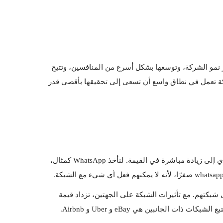
لماذا تنمو بعض الشركات الناشئة بشكل هائل بينما يتمتع البعض الآخر بمعدل نمو منخفض؟ عوامل النمو هي الأشياء التي يمكن أن تعزز نمو الشركة، وتوسعها بشكل أسرع من المنافسين، وتتيح 
لك السيطرة على السوق الذي أنت فيه. وفقًا لريد هوفمان وكريس ييه، مؤلفا كتاب Blitzscaling، هناك أربعة عوامل يجب على كل شركة تعمل في نطاق واسع أن تسعى إلى تحقيقها بأقصى قدر 
هناك ثلاثة أنواع من تأثيرات الشبكة: الشبكة المباشرة وغير المباشرة وذات الجهتين. في الشبكة المباشرة الزيادة في المستخدمين تؤدي إلى زيادة مباشرة في القيمة. لنأخذ WhatsApp كمثال، 
بينما تعتمد الشبكات المباشرة على نفس النوع من المستخدمين، تحتاج الشبكات ذات الجهتين إلى نوعين أو أكثر من المستخدمين على شبكتهم. مع تأثيرات الشبكة على الجهتين، تزداد قيمة 
انبين هي eBay و Uber و Airbnb.